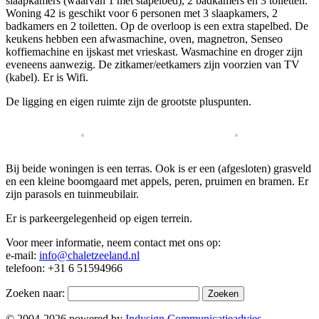
slaapkamers (waarvan 1 met stapelbed), 2 badkamers en 3 toiletten.
Woning 42 is geschikt voor 6 personen met 3 slaapkamers, 2
badkamers en 2 toiletten. Op de overloop is een extra stapelbed.
De
keukens hebben een afwasmachine, oven, magnetron, Senseo
koffiemachine en ijskast met vrieskast. Wasmachine en droger zijn
eveneens aanwezig. De zitkamer/eetkamers zijn voorzien van TV
(kabel). Er is Wifi.​
De ligging en eigen ruimte zijn de grootste pluspunten.
Bij beide woningen is een terras. Ook is er een (afgesloten) grasveld
en een kleine boomgaard met appels, peren, pruimen en bramen. Er
zijn parasols en tuinmeubilair.
Er is parkeergelegenheid op eigen terrein.
Voor meer informatie, neem contact met ons op:
e-mail:
info@chaletzeeland.nl
telefoon: +31 6 51594966
Zoeken naar:
© 2004-2026 powered by
Indysign Communicatieadvies