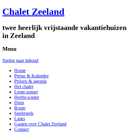
Chalet Zeeland
twee heerlijk vrijstaande vakantiehuizen
in Zeeland
Menu
Spring naar inhoud
Home
Preise & Kalender
Prijzen & agenda
Het chalet
Lente-zomer
Herfst-winter
Dorp
Route
Spelregels
Links
Gasten over Chalet Zeeland
Contact